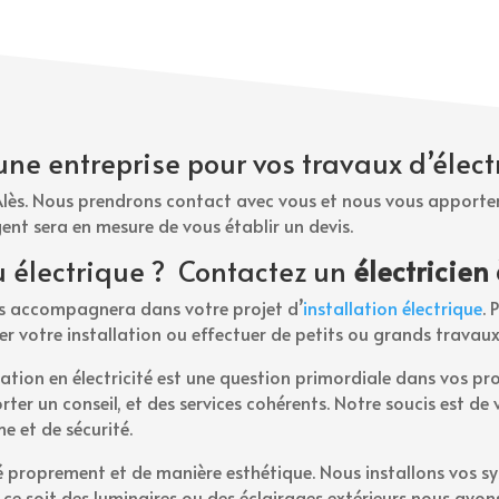
une entreprise pour vos travaux d’électr
 Alès. Nous prendrons contact avec vous et nous vous apporter
gent sera en mesure de vous établir un devis.
u électrique ? Contactez un
électricien
ous accompagnera dans votre projet d’
installation électrique
. 
ier votre installation ou effectuer de petits ou grands travaux
ion en électricité est une question primordiale dans vos pr
ter un conseil, et des services cohérents. Notre soucis est d
e et de sécurité.
é proprement et de manière esthétique
. Nous installons vos
 ce soit des luminaires ou des éclairages extérieurs nous avon