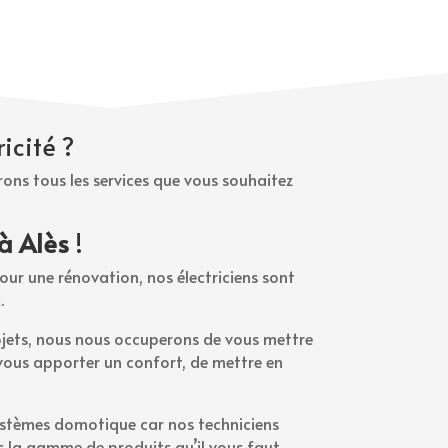
icité ?
ons tous les services que vous souhaitez
 à Alès
!
Pour une rénovation, nos électriciens sont
.
ojets, nous nous occuperons de vous mettre
e vous apporter un confort, de mettre en
 systèmes domotique car nos
techniciens
s la gamme de produits qu’il vous faut.