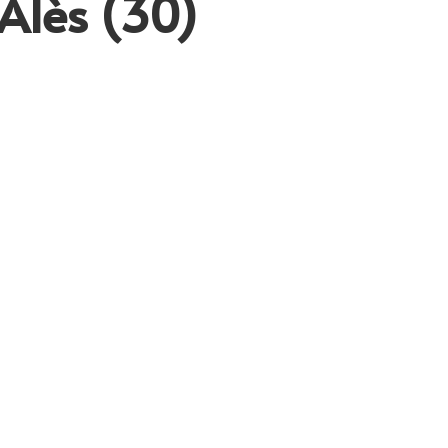
 Alès (30)
e à Alès